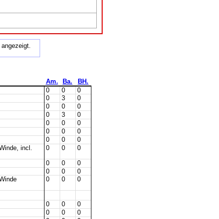
angezeigt.
Am.
Ba.
BH.
0
0
0
0
3
0
0
0
0
0
3
0
0
0
0
0
0
0
0
0
0
inde, incl.
0
0
0
0
0
0
0
0
0
 Winde
0
0
0
0
0
0
0
0
0