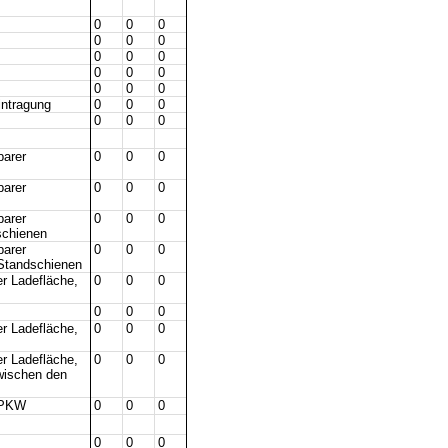
0
0
0
0
0
0
0
0
0
0
0
0
0
0
0
intragung
0
0
0
0
0
0
barer
0
0
0
barer
0
0
0
barer
0
0
0
schienen
barer
0
0
0
 Standschienen
er Ladefläche,
0
0
0
0
0
0
er Ladefläche,
0
0
0
er Ladefläche,
0
0
0
wischen den
 PKW
0
0
0
0
0
0