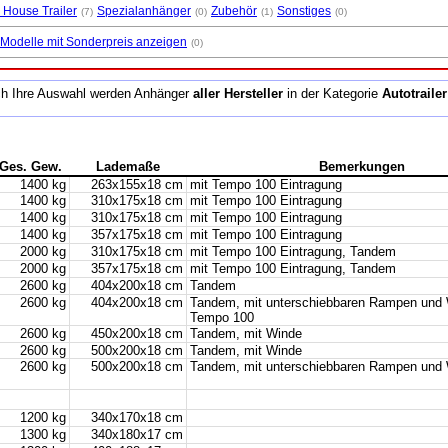
 House Trailer
Spezialanhänger
Zubehör
Sonstiges
(7)
(0)
(1)
(0)
 Modelle mit Sonderpreis anzeigen
(0)
h Ihre Auswahl werden Anhänger
aller Hersteller
in der Kategorie
Autotrailer
Ges. Gew.
Lademaße
Bemerkungen
1400 kg
263x155x18 cm
mit Tempo 100 Eintragung
1400 kg
310x175x18 cm
mit Tempo 100 Eintragung
1400 kg
310x175x18 cm
mit Tempo 100 Eintragung
1400 kg
357x175x18 cm
mit Tempo 100 Eintragung
2000 kg
310x175x18 cm
mit Tempo 100 Eintragung, Tandem
2000 kg
357x175x18 cm
mit Tempo 100 Eintragung, Tandem
2600 kg
404x200x18 cm
Tandem
2600 kg
404x200x18 cm
Tandem, mit unterschiebbaren Rampen und W
Tempo 100
2600 kg
450x200x18 cm
Tandem, mit Winde
2600 kg
500x200x18 cm
Tandem, mit Winde
2600 kg
500x200x18 cm
Tandem, mit unterschiebbaren Rampen und
1200 kg
340x170x18 cm
1300 kg
340x180x17 cm