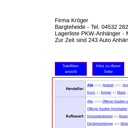
Firma Kröger
Bargteheide - Tel. 04532 28
Lagerliste PKW-Anhänger - M
Zur Zeit sind 243 Auto Anhä
Satelliten-
Infos zu dieser
ansicht
Seite
Alle
Alutrail
An
(243)
(107)
Hersteller:
Koch
Kröger
Martz
(1)
(0)
Alle
Offener Kasten 
(243)
Offener Kasten Hochlader
Aufbauart:
Dreiseitenkipper
Abse
(6)
Deckelanhänger
Moto
(40)