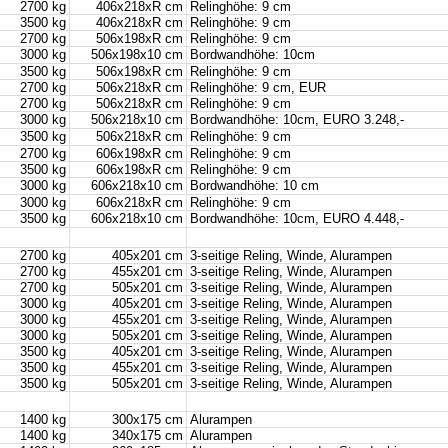
2700 kg
406x218xR cm
Relinghöhe: 9 cm
3500 kg
406x218xR cm
Relinghöhe: 9 cm
2700 kg
506x198xR cm
Relinghöhe: 9 cm
3000 kg
506x198x10 cm
Bordwandhöhe: 10cm
3500 kg
506x198xR cm
Relinghöhe: 9 cm
2700 kg
506x218xR cm
Relinghöhe: 9 cm, EUR
2700 kg
506x218xR cm
Relinghöhe: 9 cm
3000 kg
506x218x10 cm
Bordwandhöhe: 10cm, EURO 3.248,-
3500 kg
506x218xR cm
Relinghöhe: 9 cm
2700 kg
606x198xR cm
Relinghöhe: 9 cm
3500 kg
606x198xR cm
Relinghöhe: 9 cm
3000 kg
606x218x10 cm
Bordwandhöhe: 10 cm
3000 kg
606x218xR cm
Relinghöhe: 9 cm
3500 kg
606x218x10 cm
Bordwandhöhe: 10cm, EURO 4.448,-
2700 kg
405x201 cm
3-seitige Reling, Winde, Alurampen
2700 kg
455x201 cm
3-seitige Reling, Winde, Alurampen
2700 kg
505x201 cm
3-seitige Reling, Winde, Alurampen
3000 kg
405x201 cm
3-seitige Reling, Winde, Alurampen
3000 kg
455x201 cm
3-seitige Reling, Winde, Alurampen
3000 kg
505x201 cm
3-seitige Reling, Winde, Alurampen
3500 kg
405x201 cm
3-seitige Reling, Winde, Alurampen
3500 kg
455x201 cm
3-seitige Reling, Winde, Alurampen
3500 kg
505x201 cm
3-seitige Reling, Winde, Alurampen
1400 kg
300x175 cm
Alurampen
1400 kg
340x175 cm
Alurampen