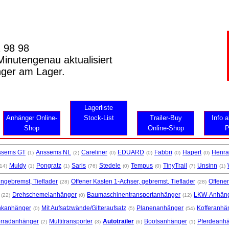
2 98 98
inutengenau aktualisiert
nger am Lager.
Lagerliste
Anhänger Online-
Stock-List
Trailer-Buy
Info a
Shop
Online-Shop
P
ssems GT
Anssems NL
Careliner
EDUARD
Fabbri
Hapert
Henra
(1)
(2)
(0)
(0)
(0)
(0)
Muldy
Pongratz
Saris
Stedele
Tempus
TinyTrail
Unsinn
(14)
(1)
(1)
(76)
(0)
(0)
(7)
(1)
ungebremst, Tieflader
Offener Kasten 1-Achser, gebremst, Tieflader
Offener
(28)
(28)
Drehschemelanhänger
Baumaschinentransportanhänger
LKW-Anhänge
(22)
(0)
(12)
nkanhänger
Mit Aufsatzwände/Gitteraufsatz
Planenanhänger
Kofferanhä
(0)
(5)
(54)
rradanhänger
Multitransporter
Autotrailer
Bootsanhänger
Pferdeanh
(2)
(3)
(6)
(1)