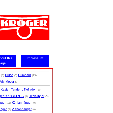
bout this
Impressum
age
Hulco
Humbaur
(8)
(0)
(25)
WM-Meyer
(0)
 Kasten Tandem, Tieflader
(10)
r 5t bis 40t zGG
Heckkipper
(0)
(5)
nger
Kühlanhänger
(11)
(0)
änger
Viehanhänger
(3)
(0)