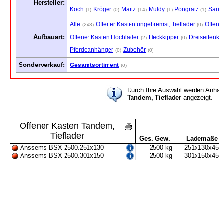
Hersteller:
Koch
Kröger
Martz
Muldy
Pongratz
Sar
(1)
(0)
(14)
(1)
(1)
Alle
Offener Kasten ungebremst, Tieflader
Offen
(243)
(0)
Aufbauart:
Offener Kasten Hochlader
Heckkipper
Dreiseitenk
(2)
(0)
Pferdeanhänger
Zubehör
(0)
(0)
Sonderverkauf:
Gesamtsortiment
(0)
Durch Ihre Auswahl werden Anh
Tandem, Tieflader
angezeigt.
Offener Kasten Tandem,
Tieflader
Ges. Gew.
Lademaße
Anssems BSX 2500.251x130
2500 kg
251x130x45
Anssems BSX 2500.301x150
2500 kg
301x150x45