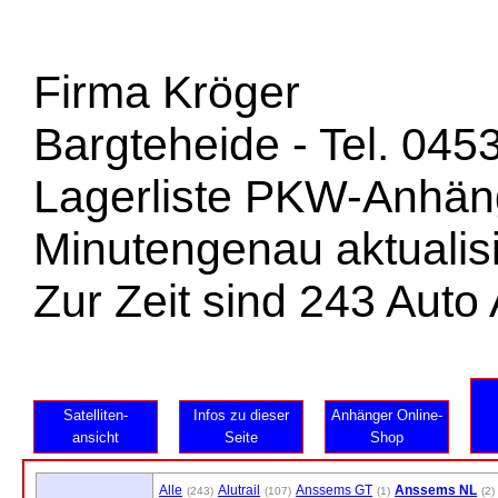
Firma Kröger
Bargteheide - Tel. 045
Lagerliste PKW-Anhän
Minutengenau aktualisi
Zur Zeit sind 243 Aut
Satelliten-
Infos zu dieser
Anhänger Online-
ansicht
Seite
Shop
Alle
Alutrail
Anssems GT
Anssems NL
(243)
(107)
(1)
(2)