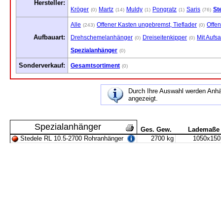
Hersteller:
Kröger
Martz
Muldy
Pongratz
Saris
St
(0)
(14)
(1)
(1)
(76)
Alle
Offener Kasten ungebremst, Tieflader
Offen
(243)
(0)
Aufbauart:
Drehschemelanhänger
Dreiseitenkipper
Mit Aufs
(0)
(0)
Spezialanhänger
(0)
Sonderverkauf:
Gesamtsortiment
(0)
Durch Ihre Auswahl werden Anh
angezeigt.
Spezialanhänger
Ges. Gew.
Lademaße
Stedele RL 10.5-2700 Rohranhänger
2700 kg
1050x150