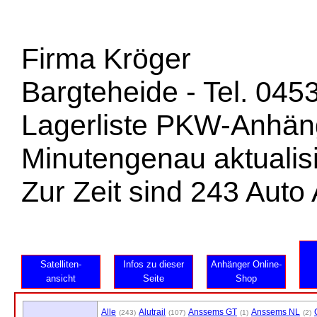
Firma Kröger
Bargteheide - Tel. 045
Lagerliste PKW-Anhän
Minutengenau aktualisi
Zur Zeit sind 243 Aut
Satelliten-
Infos zu dieser
Anhänger Online-
ansicht
Seite
Shop
Alle
Alutrail
Anssems GT
Anssems NL
(243)
(107)
(1)
(2)