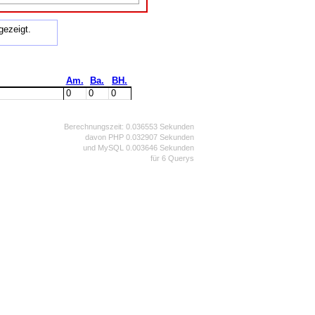
ezeigt.
Am.
Ba.
BH.
0
0
0
Berechnungszeit: 0.036553 Sekunden
davon PHP 0.032907 Sekunden
und MySQL 0.003646 Sekunden
für 6 Querys