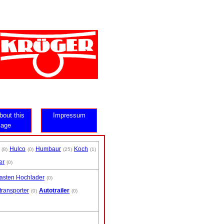
bout this
Impressum
age
Hulco
Humbaur
Koch
(8)
(0)
(25)
(1)
er
(0)
Kasten Hochlader
(0)
transporter
Autotrailer
(0)
(0)