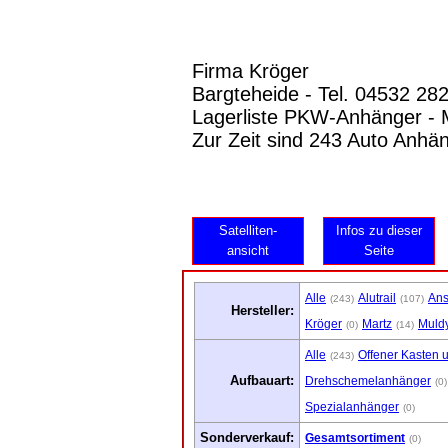
Firma Kröger
Bargteheide - Tel. 04532 28
Lagerliste PKW-Anhänger - M
Zur Zeit sind 243 Auto Anhä
Satelliten-
Infos zu dieser
ansicht
Seite
Alle
Alutrail
An
(243)
(107)
Hersteller:
Kröger
Martz
Muld
(0)
(14)
Alle
Offener Kasten 
(243)
Aufbauart:
Drehschemelanhänger
(0)
Spezialanhänger
(0)
Sonderverkauf:
Gesamtsortiment
(0)