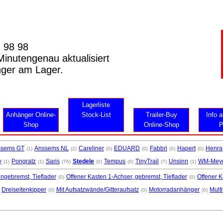
2 98 98
inutengenau aktualisiert
nger am Lager.
Lagerliste
Anhänger Online-
Stock-List
Trailer-Buy
Info a
Shop
Online-Shop
P
ssems GT
Anssems NL
Careliner
EDUARD
Fabbri
Hapert
Henra
(1)
(2)
(0)
(0)
(0)
(0)
y
Pongratz
Saris
Stedele
Tempus
TinyTrail
Unsinn
WM-Mey
(1)
(1)
(76)
(0)
(0)
(7)
(1)
ungebremst, Tieflader
Offener Kasten 1-Achser, gebremst, Tieflader
Offener 
(0)
(0)
Dreiseitenkipper
Mit Aufsatzwände/Gitteraufsatz
Motorradanhänger
Multi
(0)
(0)
(0)