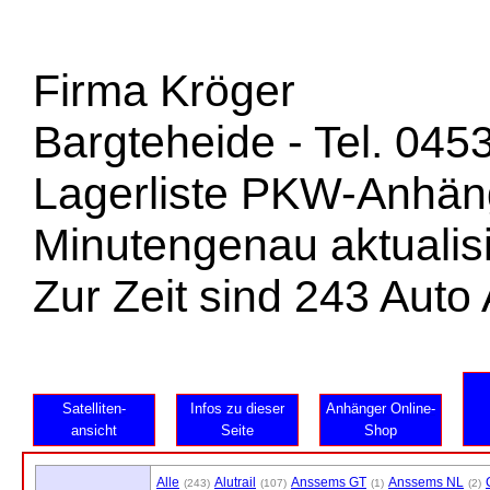
Firma Kröger
Bargteheide - Tel. 045
Lagerliste PKW-Anhän
Minutengenau aktualisi
Zur Zeit sind 243 Aut
Satelliten-
Infos zu dieser
Anhänger Online-
ansicht
Seite
Shop
Alle
Alutrail
Anssems GT
Anssems NL
(243)
(107)
(1)
(2)