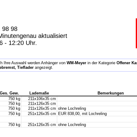
2 98 98
inutengenau aktualisiert
 - 12:20 Uhr.
h Ihre Auswahl werden Anhänger von
WM-Meyer
in der Kategorie
Offener Ka
bremst, Tieflader
angezeigt.
Ges. Gew.
Lademaße
Bemerkungen
750 kg
211x106x35 cm
750 kg
211x126x35 cm
750 kg
211x126x35 cm
ohne Lochreling
750 kg
251x126x35 cm
EUR 838,00, mit Lochreling
750 kg
251x126x35 cm
ohne Lochreling